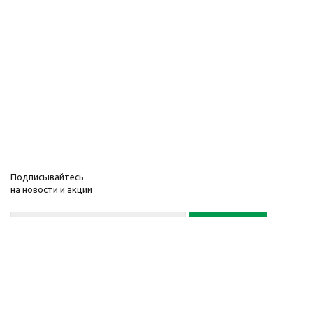
Подписывайтесь
на новости и акции
Политика конфиденциальности
«Нажимая на кнопку Подписаться, я даю согласие на обработку
персональных данных»