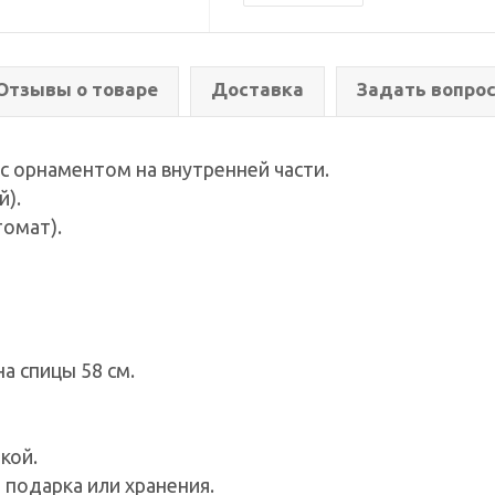
Отзывы о товаре
Доставка
Задать вопро
с орнаментом на внутренней части.
й).
томат).
на спицы 58 см.
кой.
 подарка или хранения.