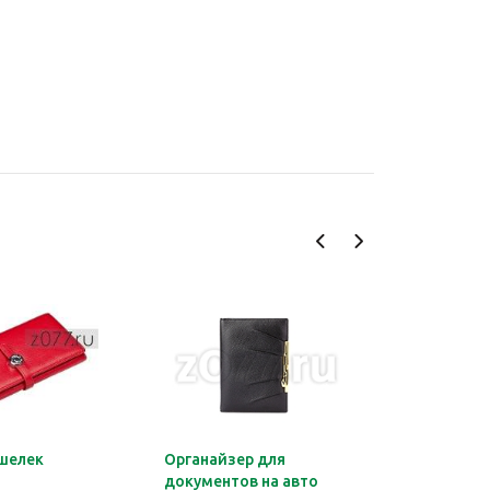
шелек
Органайзер для
Обложка 
документов на авто
Montblan