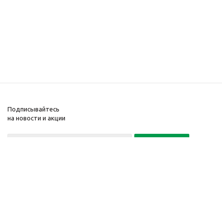
Подписывайтесь
на новости и акции
Политика конфиденциальности
«Нажимая на кнопку Подписаться, я даю согласие на обработку
персональных данных»
7 495 725-16-40