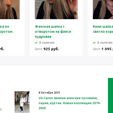
ка из
Женская шапка с
Бини шапка
воротом
отворотом на флисе
светло кор
пудровая
В наличии
В наличии
уб.
925 руб.
1 095 
Цена
Цена
8 Октября 2019
Vo-tarun зимние женские пуховики,
парки, куртки. Новая коллекция 2019-
2020
ей