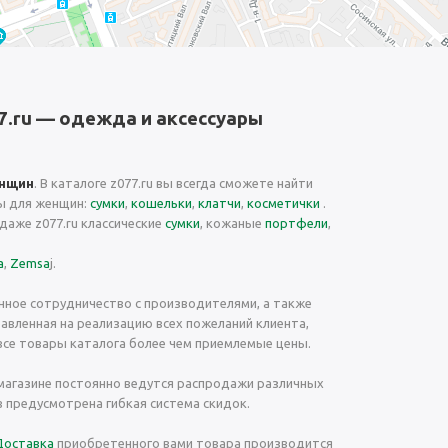
7.ru — одежда и аксессуары
енщин
. В каталоге z077.ru вы всегда сможете найти
ы для женщин:
сумки
,
кошельки
,
клатчи
,
косметички
.
одаже z077.ru классические
сумки
, кожаные
портфели
,
a
,
Zemsa
j.
нное сотрудничество с производителями, а также
равленная на реализацию всех пожеланий клиента,
все товары каталога более чем приемлемые цены.
 магазине постоянно ведутся распродажи различных
в предусмотрена гибкая система скидок.
Доставка
приобретенного вами товара производится