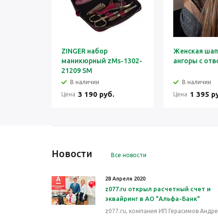
ZINGER набор
Женская шап
маникюрный zMs-1302-
ангоры с от
21209 SM
В наличии
В наличии
3 190 руб.
1 395 р
Цена
Цена
Новости
Все новости
28 Апреля 2020
z077.ru открыл расчетный счет и
эквайринг в АО "Альфа-Банк"
z077.ru, компания ИП Герасимов Андр