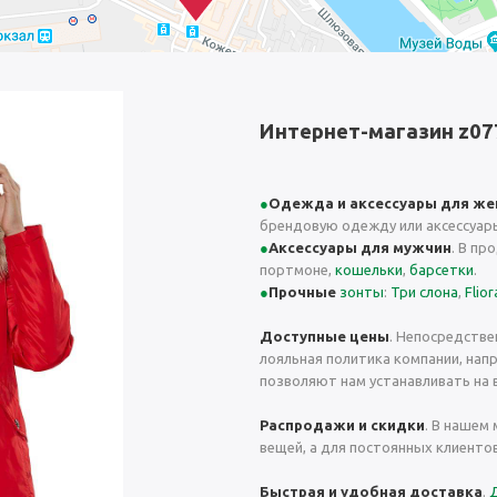
Интернет-магазин z07
Одежда и аксессуары для ж
брендовую одежду или аксессуар
Аксессуары для мужчин
. В пр
портмоне,
кошельки
,
барсетки
.
Прочные
зонты
:
Три слона
,
Flior
Доступные цены
. Непосредстве
лояльная политика компании, нап
позволяют нам устанавливать на 
Распродажи и скидки
. В нашем
вещей, а для постоянных клиенто
Быстрая и удобная доставка
.