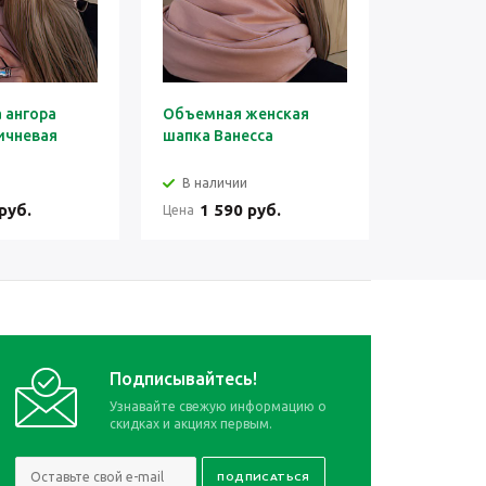
 ангора
Объемная женская
Шапка же
ичневая
шапка Ванесса
коричнев
В наличии
В налич
руб.
1 590 руб.
1 39
Цена
Цена
Подписывайтесь!
Узнавайте свежую информацию о
скидках и акциях первым.