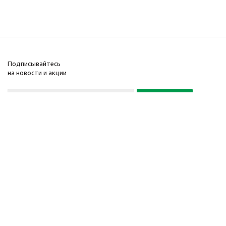
Подписывайтесь
на новости и акции
Политика конфиденциальности
«Нажимая на кнопку Подписаться, я даю согласие на обработку
персональных данных»
7 495 725-16-40
2010-2026 © Интернет-
Компания
магазин модный
Информация
одежды, аксессуаров.
Помощь
Распродажи. Скидки.