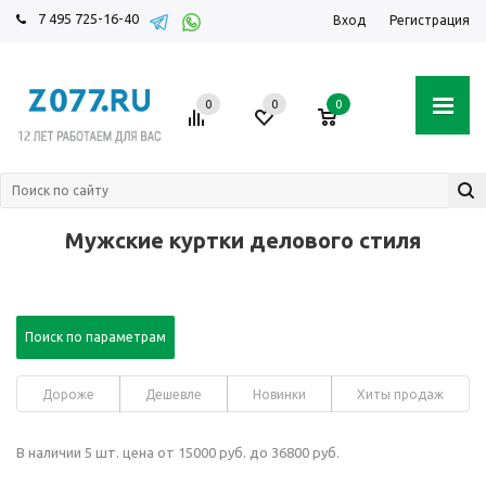
7 495 725-16-40
Вход
Регистрация
0
0
0
Мужские куртки делового стиля
Поиск по параметрам
Дороже
Дешевле
Новинки
Хиты продаж
В наличии 5 шт. цена от 15000 руб. до 36800 руб.