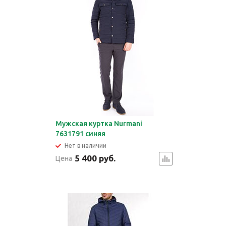
Мужская куртка Nurmani
7631791 синяя
Нет в наличии
5 400 руб.
Цена