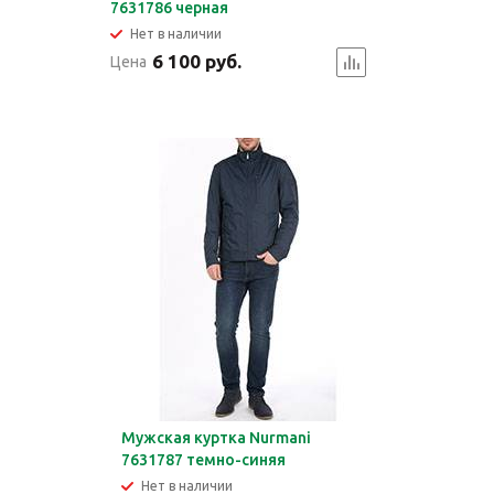
7631786 черная
Нет в наличии
6 100 руб.
Цена
Мужская куртка Nurmani
7631787 темно-синяя
Нет в наличии