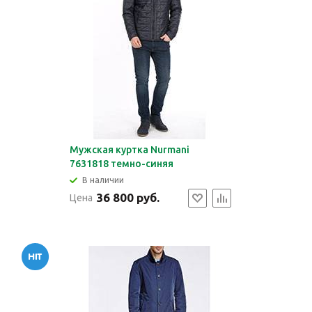
Мужская куртка Nurmani
7631818 темно-синяя
В наличии
36 800 руб.
Цена