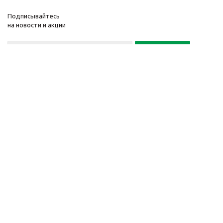
Подписывайтесь
на новости и акции
Политика конфиденциальности
«Нажимая на кнопку Подписаться, я даю согласие на обработку
персональных данных»
7 495 725-16-40
2010-2026 © Интернет-
Компания
магазин модный
Информация
одежды, аксессуаров.
Помощь
Распродажи. Скидки.