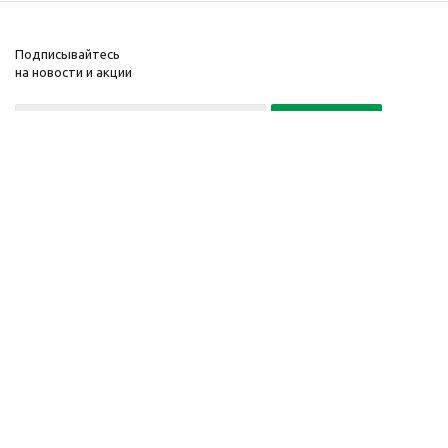
Подписывайтесь
на новости и акции
Политика конфиденциальности
«Нажимая на кнопку Подписаться, я даю согласие на обработку
персональных данных»
7 495 725-16-40
2010-2026 © Интернет-
Компания
магазин модный
Информация
одежды, аксессуаров.
Помощь
Распродажи. Скидки.