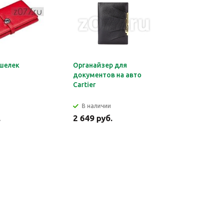
шелек
Органайзер для
Обложка 
документов на авто
Montblan
Cartier
В наличии
В налич
.
2 649 руб.
2 699 ру