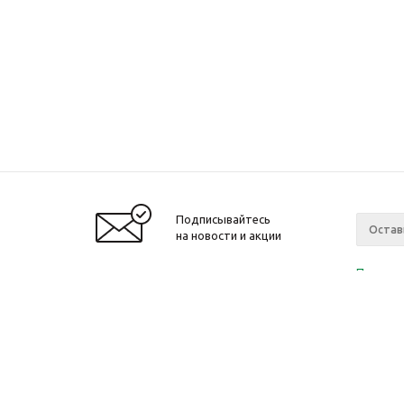
Подписывайтесь
на новости и акции
Политик
«Нажима
персона
2010-2026 © Интернет-магазин модный
Компан
одежды, аксессуаров. Распродажи. Скидки.
О компа