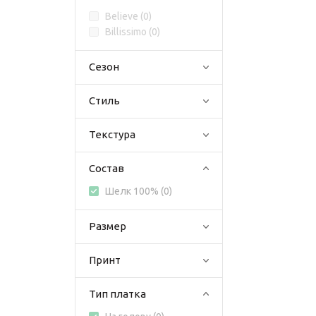
Believe (
0
)
Billissimo (
0
)
Сезон
Стиль
Текстура
Состав
Шелк 100% (
0
)
Размер
Принт
Тип платка