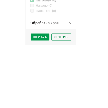
На голову (
0
)
На шею (
0
)
Палантин (
0
)
Обработка края