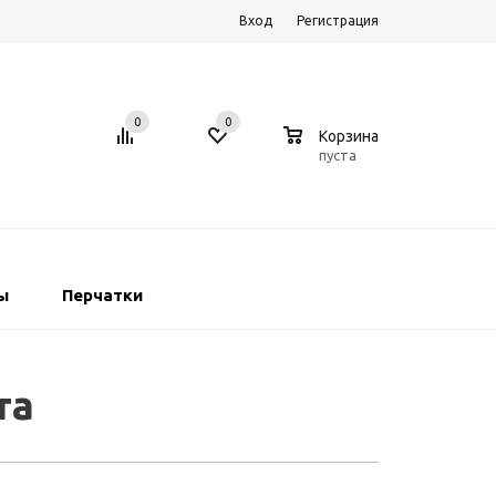
Вход
Регистрация
0
0
0
Корзина
пуста
ы
Перчатки
та