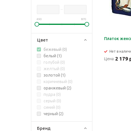
490
870
Платок женс
Цвет
бежевый (
0
)
Нет в налич
белый (
1
)
2 179 
Цена
голубой (
0
)
желтый (
0
)
золотой (
1
)
коричневый (
0
)
оранжевый (
2
)
пудра (
0
)
серый (
0
)
синий (
0
)
черный (
2
)
Бренд