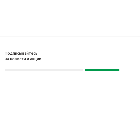
Подписывайтесь
на новости и акции
Политика конфиденциальности
«Нажимая на кнопку Подписаться, я даю согласие на обработку
персональных данных»
7 495 725-16-40
2010-2026 © Интернет-
Компания
магазин модный
Информация
одежды, аксессуаров.