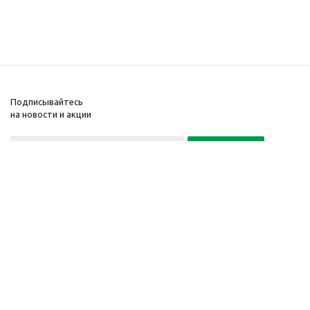
Подписывайтесь
на новости и акции
Политика конфиденциальности
«Нажимая на кнопку Подписаться, я даю согласие на обработку
персональных данных»
7 495 725-16-40
2010-2026 © Интернет-
Компания
магазин модный
Информация
одежды, аксессуаров.
Помощь
Распродажи. Скидки.