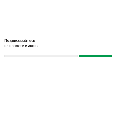
Подписывайтесь
на новости и акции
Политика конфиденциальности
«Нажимая на кнопку Подписаться, я даю согласие на обработку
персональных данных»
7 495 725-16-40
2010-2026 © Интернет-
Компания
магазин модный
Информация
одежды, аксессуаров.
Помощь
Распродажи. Скидки.