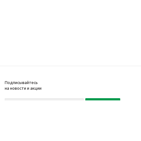
Подписывайтесь
на новости и акции
Политика конфиденциальности
«Нажимая на кнопку Подписаться, я даю согласие на обработку
персональных данных»