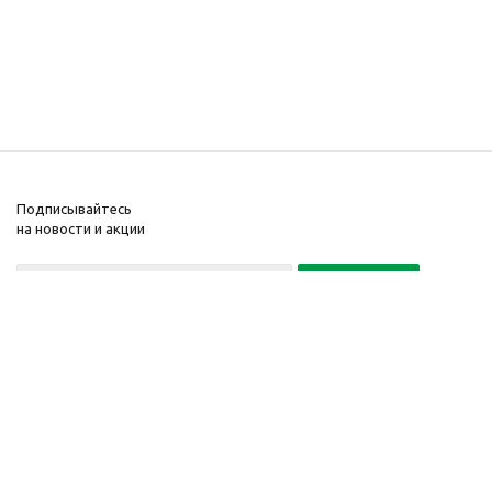
Подписывайтесь
на новости и акции
Политика конфиденциальности
«Нажимая на кнопку Подписаться, я даю согласие на обработку
персональных данных»
7 495 725-16-40
2010-2026 © Интернет-
Компания