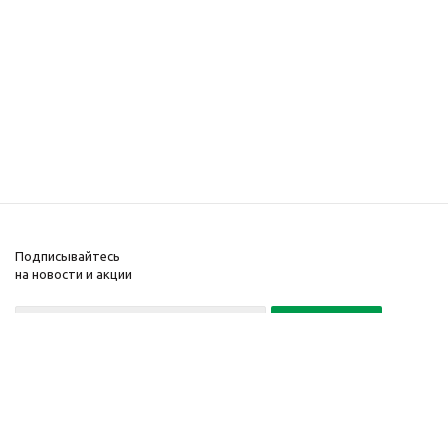
Подписывайтесь
на новости и акции
Политика конфиденциальности
«Нажимая на кнопку Подписаться, я даю согласие на обработку
персональных данных»