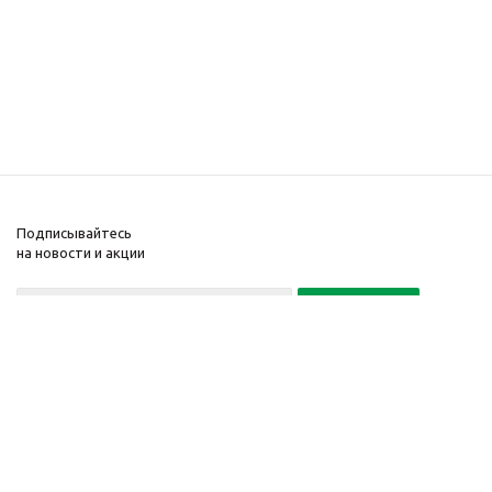
Подписывайтесь
на новости и акции
Политика конфиденциальности
«Нажимая на кнопку Подписаться, я даю согласие на обработку
персональных данных»
7 495 725-16-40