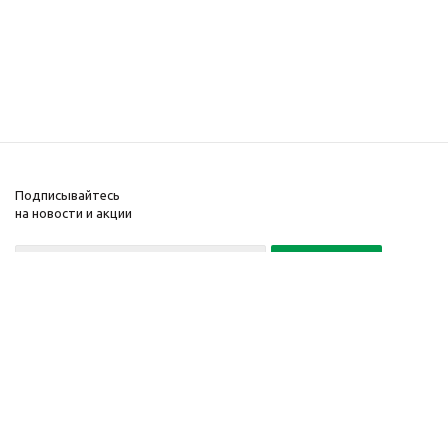
Подписывайтесь
на новости и акции
Политика конфиденциальности
«Нажимая на кнопку Подписаться, я даю согласие на обработку
персональных данных»
7 495 725-16-40
2010-2026 © Интернет-
Компания