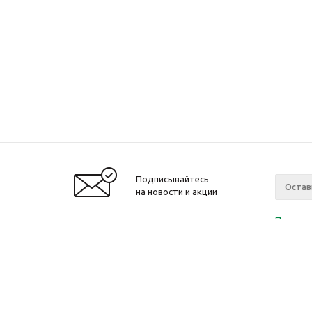
Подписывайтесь
на новости и акции
Политик
«Нажима
персона
2010-2026 © Интернет-магазин модный
Компан
одежды, аксессуаров. Распродажи. Скидки.