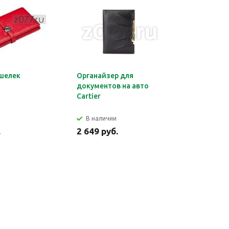
шелек
Органайзер для
Обложка 
документов на авто
Montblan
Cartier
В наличии
В налич
.
2 649 руб.
2 699 ру