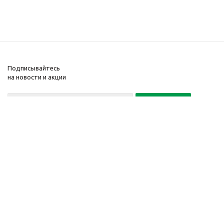
Подписывайтесь
на новости и акции
Политика конфиденциальности
«Нажимая на кнопку Подписаться, я даю согласие на обработку
персональных данных»
7 495 725-16-40
2010-2026 © Интернет-
Компания
магазин модный
Информация
одежды, аксессуаров.
Помощь
Распродажи. Скидки.