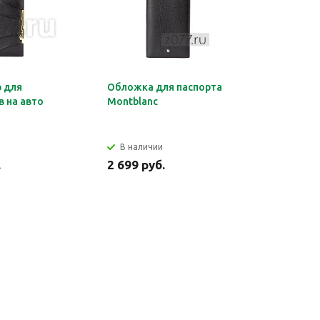
 для
Обложка для паспорта
Органайз
 на авто
Montblanc
документ
HERMES
В наличии
В налич
.
2 699 руб.
2 849 ру