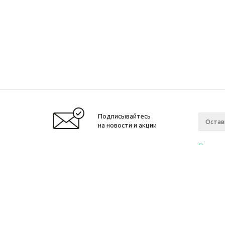
Подписывайтесь
на новости и акции
Политик
«Нажима
персона
2010-2026 © Интернет-магазин модный
Компан
одежды, аксессуаров. Распродажи. Скидки.
О компа
Новости