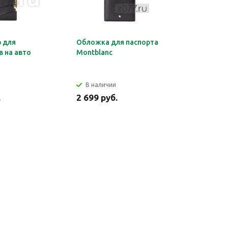
 для
Обложка для паспорта
Органайз
 на авто
Montblanc
документ
HERMES
В наличии
В налич
.
2 699 руб.
2 849 ру