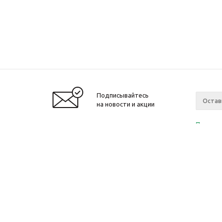
Подписывайтесь
на новости и акции
Политик
«Нажима
персона
2010-2026 © Интернет-магазин модный
Компан
одежды, аксессуаров. Распродажи. Скидки.
О компа
Новости
Ваканси
Магазин