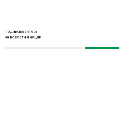
Подписывайтесь
на новости и акции
Политика конфиденциальности
«Нажимая на кнопку Подписаться, я даю согласие на обработку
персональных данных»
7 495 725-16-40
2010-2026 © Интернет-
Компания
магазин модный
Информация
одежды, аксессуаров.
Помощь
Распродажи. Скидки.