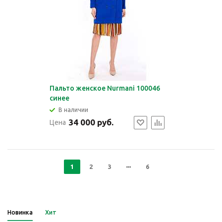
Пальто женское Nurmani 100046
синее
В наличии
34 000 руб.
Цена
1
2
3
6
Новинка
Хит