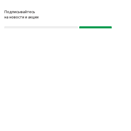
Подписывайтесь
на новости и акции
Политика конфиденциальности
«Нажимая на кнопку Подписаться, я даю согласие на обработку
персональных данных»
7 495 725-16-40
2010-2026 © Интернет-
Компания
магазин модный
Информация
одежды, аксессуаров.
Помощь
Распродажи. Скидки.