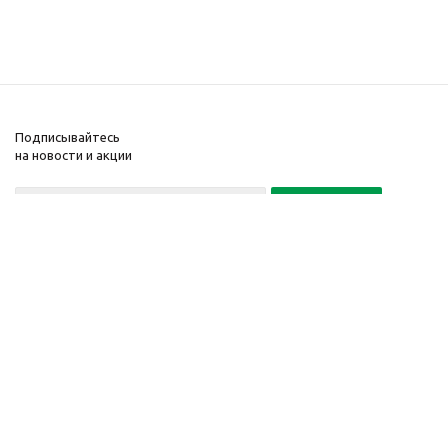
Подписывайтесь
на новости и акции
Политика конфиденциальности
«Нажимая на кнопку Подписаться, я даю согласие на обработку
персональных данных»
7 495 725-16-40
2010-2026 © Интернет-
Компания
магазин модный
Информация
одежды, аксессуаров.
Помощь
Распродажи. Скидки.