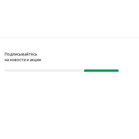
Подписывайтесь
на новости и акции
Политика конфиденциальности
«Нажимая на кнопку Подписаться, я даю согласие на обработку
персональных данных»
7 495 725-16-40
2010-2026 © Интернет-
Компания
магазин модный
Информация