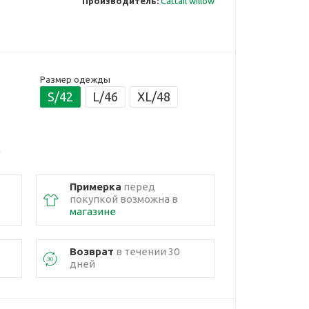
Производитель:
Cattail willow
Размер одежды
S/42
L/46
XL/48
Примерка
перед
покупкой возможна в
магазине
Возврат
в течении 30
дней