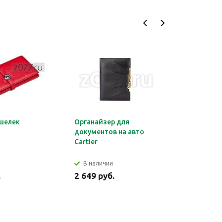
шелек
Органайзер для
Обложка 
документов на авто
Montblan
Cartier
В наличии
В налич
.
2 649 руб.
2 699 ру