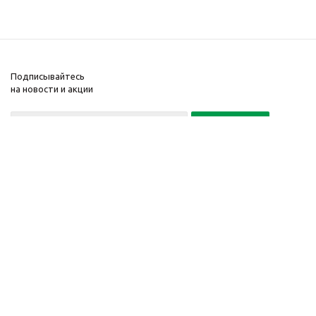
Подписывайтесь
на новости и акции
Политика конфиденциальности
«Нажимая на кнопку Подписаться, я даю согласие на обработку
персональных данных»
7 495 725-16-40
2010-2026 © Интернет-
Компания
магазин модный
Информация
одежды, аксессуаров.
Помощь
Распродажи. Скидки.