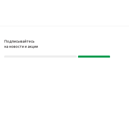
Подписывайтесь
на новости и акции
Политика конфиденциальности
«Нажимая на кнопку Подписаться, я даю согласие на обработку
персональных данных»
7 495 725-16-40
2010-2026 © Интернет-
Компания
магазин модный
Информация
одежды, аксессуаров.
Помощь
Распродажи. Скидки.