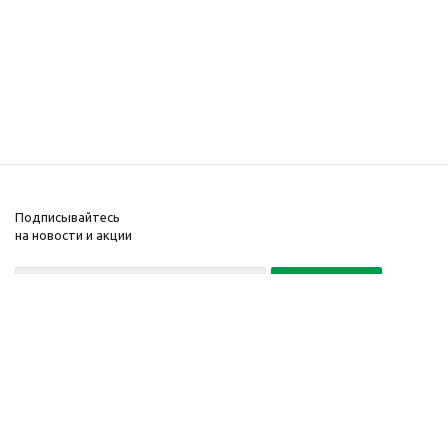
Подписывайтесь
на новости и акции
Политика конфиденциальности
«Нажимая на кнопку Подписаться, я даю согласие на обработку
персональных данных»
7 495 725-16-40