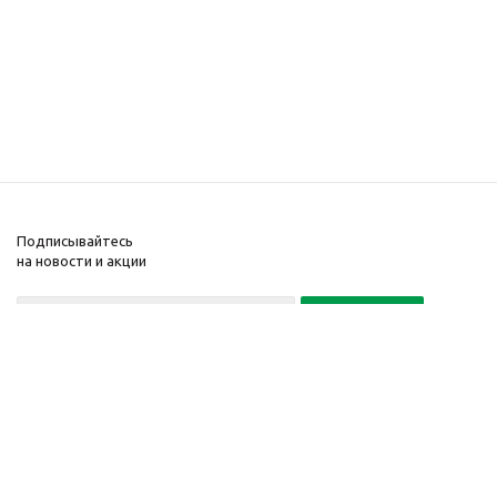
Подписывайтесь
на новости и акции
Политика конфиденциальности
«Нажимая на кнопку Подписаться, я даю согласие на обработку
персональных данных»
7 495 725-16-40