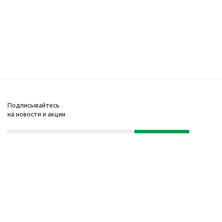
Подписывайтесь
на новости и акции
Политика конфиденциальности
«Нажимая на кнопку Подписаться, я даю согласие на обработку
персональных данных»
7 495 725-16-40