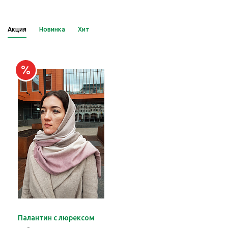
Акция
Новинка
Хит
Палантин с люрексом