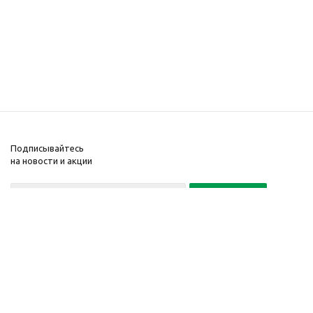
Подписывайтесь
на новости и акции
Политика конфиденциальности
«Нажимая на кнопку Подписаться, я даю согласие на обработку
персональных данных»
7 495 725-16-40