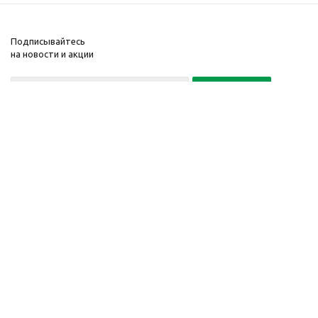
Подписывайтесь
на новости и акции
Политика конфиденциальности
«Нажимая на кнопку Подписаться, я даю согласие на обработку
персональных данных»
7 495 725-16-40
2010-2026 © Интернет-
Компания
магазин модный
Информация
одежды, аксессуаров.
Помощь
Распродажи. Скидки.