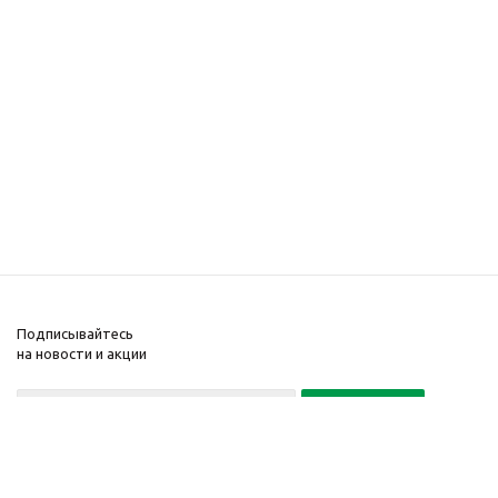
Подписывайтесь
на новости и акции
Политика конфиденциальности
«Нажимая на кнопку Подписаться, я даю согласие на обработку