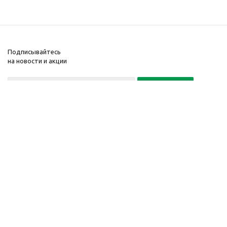
Подписывайтесь
на новости и акции
Политика конфиденциальности
«Нажимая на кнопку Подписаться, я даю согласие на обработку
персональных данных»
7 495 725-16-40
2010-2026 © Интернет-
Компания
магазин модный
Информация
одежды, аксессуаров.
Помощь
Распродажи. Скидки.