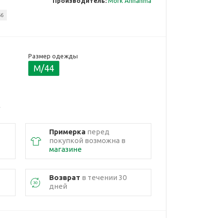
Производитель:
Mork Anhanma
66
Размер одежды
M/44
Примерка
перед
покупкой возможна в
магазине
Возврат
в течении 30
дней