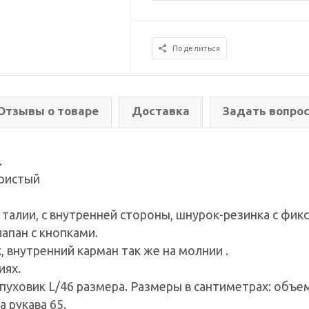
Поделиться
Отзывы о товаре
Доставка
Задать вопро
.
бристый
а талии, с внутренней стороны, шнурок-резинка с фи
апан с кнопками.
, внутренний карман так же на молнии .
иях.
уховик L/46 размера. Размеры в сантиметрах: объем 
а рукава 65.