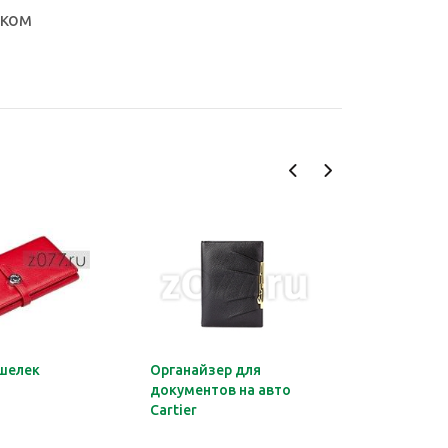
иком
шелек
Органайзер для
Обложка 
документов на авто
Montblan
Cartier