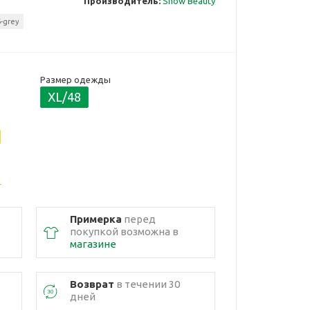
Производитель:
Snow Beauty
-grey
Размер одежды
XL/48
Примерка
перед
покупкой возможна в
магазине
Возврат
в течении 30
дней