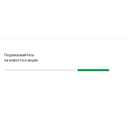
Подписывайтесь
на новости и акции
Политика конфиденциальности
«Нажимая на кнопку Подписаться, я даю согласие на обработку
персональных данных»
7 495 725-16-40
2010-2026 © Интернет-
Компания