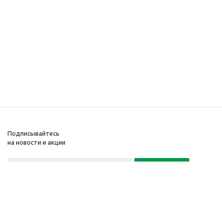
Подписывайтесь
на новости и акции
Политика конфиденциальности
«Нажимая на кнопку Подписаться, я даю согласие на обработку
персональных данных»