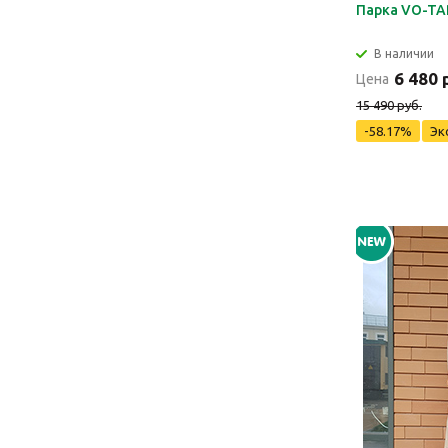
Парка VO-T
В наличии
6 480 
Цена
15 490 руб.
-58.17%
Эк