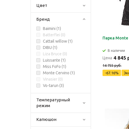
Цвет
Бренд
Baimini (
1
)
Batterflei (
0
)
Парка Monte 
Cattail willow (
1
)
DIBU (
1
)
В наличии
Liza Bruce (
0
)
4 845 
Цена
Luissante (
1
)
14 755 руб.
Miss FoFo (
1
)
Monte Cervino (
1
)
-67.16%
Эк
Vinasier (
0
)
Vo-tarun (
3
)
Температурный
режим
Капюшон