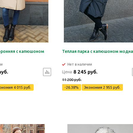
оронняя с капюшоном
Теплая парка с капюшоном модна
ии
Нет в наличии
руб.
8 245 руб.
Цена
11 200 руб.
ономия
4 015 руб.
-26.38%
Экономия
2 955 руб.