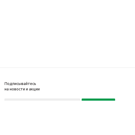
Подписывайтесь
на новости и акции
Политика конфиденциальности
«Нажимая на кнопку Подписаться, я даю согласие на обработку
персональных данных»