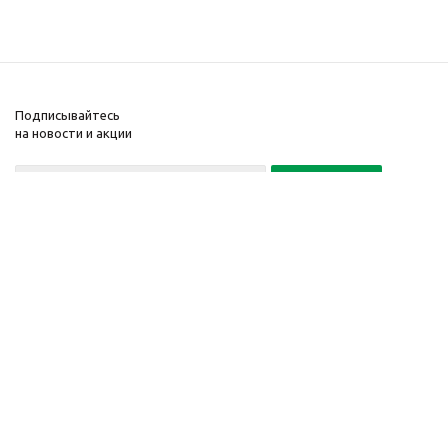
Подписывайтесь
на новости и акции
Политика конфиденциальности
«Нажимая на кнопку Подписаться, я даю согласие на обработку
персональных данных»
7 495 725-16-40
2010-2026 © Интернет-
Компания
магазин модный
Информация
одежды, аксессуаров.
Помощь
Распродажи. Скидки.