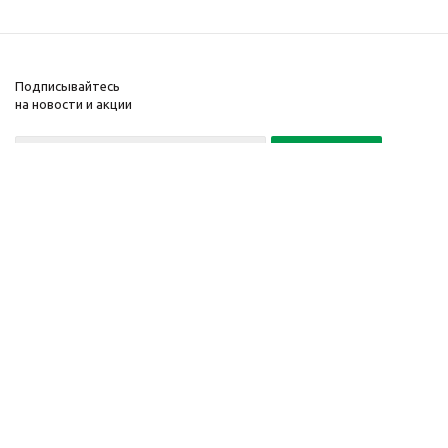
Подписывайтесь
на новости и акции
Политика конфиденциальности
«Нажимая на кнопку Подписаться, я даю согласие на обработку
персональных данных»
7 495 725-16-40
2010-2026 © Интернет-
Компания
магазин модный
Информация
одежды, аксессуаров.
Помощь
Распродажи. Скидки.