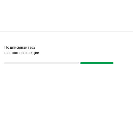
Подписывайтесь
на новости и акции
Политика конфиденциальности
«Нажимая на кнопку Подписаться, я даю согласие на обработку
персональных данных»
7 495 725-16-40
2010-2026 © Интернет-
Компания
магазин модный
Информация
одежды, аксессуаров.
Помощь