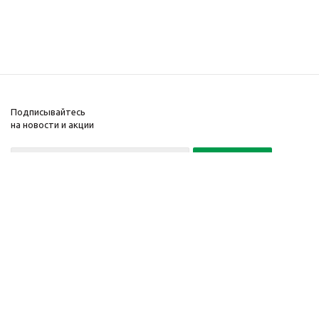
Подписывайтесь
на новости и акции
Политика конфиденциальности
«Нажимая на кнопку Подписаться, я даю согласие на обработку
персональных данных»
7 495 725-16-40
2010-2026 © Интернет-
Компания
магазин модный
Информация
одежды, аксессуаров.
Помощь