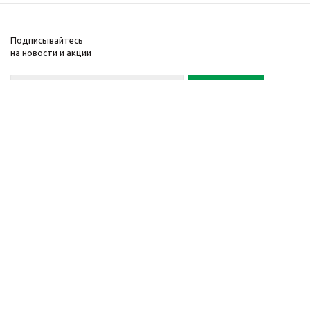
Подписывайтесь
на новости и акции
Политика конфиденциальности
«Нажимая на кнопку Подписаться, я даю согласие на обработку
персональных данных»
7 495 725-16-40
2010-2026 © Интернет-
Компания
магазин модный
Информация
одежды, аксессуаров.
Помощь
Распродажи. Скидки.