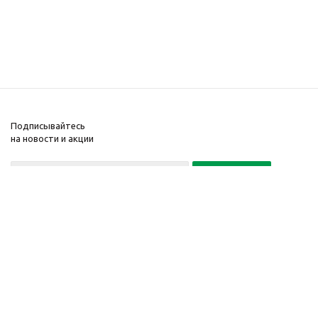
Подписывайтесь
на новости и акции
Политика конфиденциальности
«Нажимая на кнопку Подписаться, я даю согласие на обработку
персональных данных»
7 495 725-16-40
2010-2026 © Интернет-
Компания
магазин модный
Информация