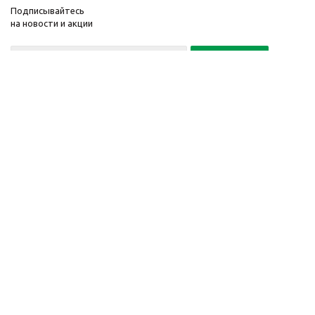
Подписывайтесь
на новости и акции
Политика конфиденциальности
«Нажимая на кнопку Подписаться, я даю согласие на обработку
персональных данных»
7 495 725-16-40
2010-2026 © Интернет-
Компания
магазин модный
Информация
одежды, аксессуаров.
Помощь
Распродажи. Скидки.