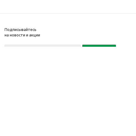
Подписывайтесь
на новости и акции
Политика конфиденциальности
«Нажимая на кнопку Подписаться, я даю согласие на обработку
персональных данных»
7 495 725-16-40
2010-2026 © Интернет-
Компания
магазин модный
Информация
одежды, аксессуаров.
Помощь
Распродажи. Скидки.